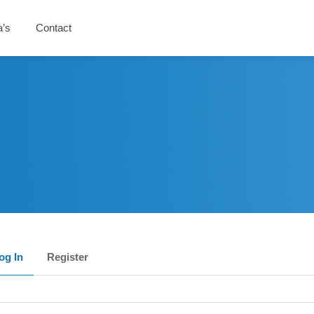
a’s
Contact
og In
Register