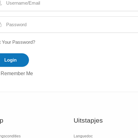
t Your Password?
Remember Me
p
Uitstapjes
ngscondities
Languedoc