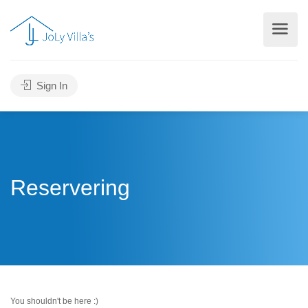
Sign In
Reservering
You shouldn't be here :)