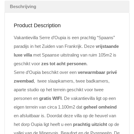
Beschrijving
Product Description
Vakantievilla Serre d’Oupia is een prachtig “Spaans”
paradijs in het Zuiden van Frankrijk. Deze
vrijstaande
luxe villa
met Spaanse uitstraling van ruim 105m2 is
geschikt voor
zes tot acht personen
.
Serre d’Oupia beschikt over een
verwarmbaar privé
zwembad
, twee slaapkamers, twee badkamers,
aparte studio op het terrein geschikt voor twee
personen en
gratis WIFI
. De vakantievilla ligt op een
eigen terrein van circa 1.100m2 dat
geheel omheind
en afsluitbaar is. Doordat deze villa op de heuvel van
het dorp Oupia ligt heeft u een
prachtig uitzicht
op de
vallei van de Minervois, Beaufort en de Pyreneeën. De