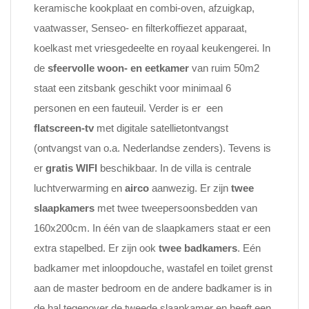
keramische kookplaat en combi-oven, afzuigkap,
vaatwasser, Senseo- en filterkoffiezet apparaat,
koelkast met vriesgedeelte en royaal keukengerei. In
de
sfeervolle woon- en eetkamer
van ruim 50m2
staat een zitsbank geschikt voor minimaal 6
personen en een fauteuil. Verder is er een
flatscreen-tv
met digitale satellietontvangst
(ontvangst van o.a. Nederlandse zenders). Tevens is
er
gratis WIFI
beschikbaar. In de villa is centrale
luchtverwarming en
airco
aanwezig. Er zijn
twee
slaapkamers
met twee tweepersoonsbedden van
160x200cm. In één van de slaapkamers staat er een
extra stapelbed. Er zijn ook
twee badkamers
. Eén
badkamer met inloopdouche, wastafel en toilet grenst
aan de master bedroom en de andere badkamer is in
de hal tegenover de tweede slaapkamer en heeft een