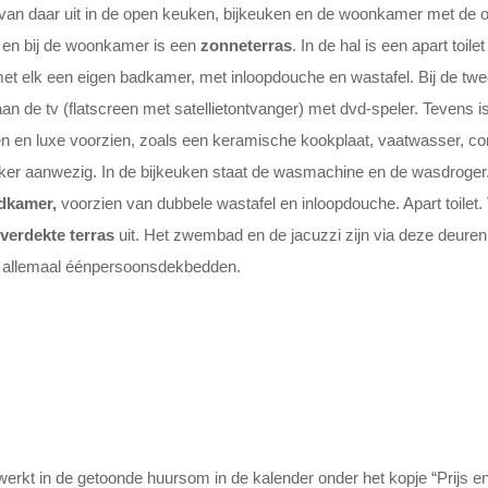
n van daar uit in de open keuken, bijkeuken en de woonkamer met de 
en bij de woonkamer is een
zonneterras
. In de hal is een apart toile
t elk een eigen badkamer, met inloopdouche en wastafel. Bij de twee
n de tv (flatscreen met satellietontvanger) met dvd-speler. Tevens is
n en luxe voorzien, zoals een keramische kookplaat, vaatwasser, com
ker aanwezig. In de bijkeuken staat de wasmachine en de wasdroger.
dkamer,
voorzien van dubbele wastafel en inloopdouche. Apart toilet
verdekte terras
uit. Het zwembad en de jacuzzi zijn via deze deuren
jn allemaal éénpersoonsdekbedden.
kt in de getoonde huursom in de kalender onder het kopje “Prijs en be