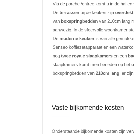
Via de porche /entree komt u in de hal e
De
terrassen
bij de keuken zijn
overdekt
van
boxspringbedden
van 210cm lang me
aanwezig. In de sfeervolle woonkamer staa
De
moderne keuken
is van alle gemakke
Senseo koffiezetapparaat en een waterko
nog
twee royale slaapkamers
en een
ba
slaapkamers komt men beneden op het
o
boxspringbedden van
210cm lang
, er zi
Vaste bijkomende kosten
Onderstaande bijkomende kosten zijn verwer