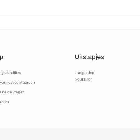
p
Uitstapjes
ngscondities
Languedoc
Roussillon
veringsvoorwaarden
estelde vragen
keren