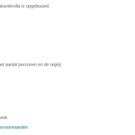
kantievilla is opgebouwd.
het aantal personen en de regio)
week
gsvoorwaarden