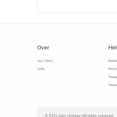
Over
Hel
JoLy Villa’s
Betali
Links
Reser
Veelg
Verze
© 2021 JoLy Verhuur. All rights reserved