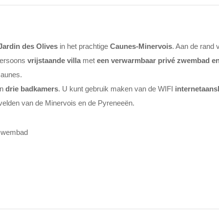
Jardin des Olives
in het prachtige
Caunes-Minervois
. Aan de rand 
persoons
vrijstaande villa
met
een verwarmbaar
privé zwembad en
Caunes.
n
drie badkamers
. U kunt gebruik maken van de WIFI
internetaansl
nvelden van de Minervois en de Pyreneeën.
é zwembad