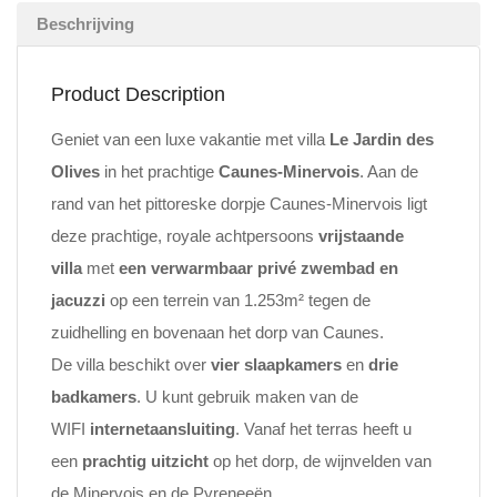
Beschrijving
Product Description
Geniet van een luxe vakantie met villa
Le Jardin des
Olives
in het prachtige
Caunes-Minervois
. Aan de
rand van het pittoreske dorpje Caunes-Minervois ligt
deze prachtige, royale achtpersoons
vrijstaande
villa
met
een verwarmbaar
privé zwembad en
jacuzzi
op een terrein van 1.253m² tegen de
zuidhelling en bovenaan het dorp van Caunes.
De villa beschikt over
vier slaapkamers
en
drie
badkamers
. U kunt gebruik maken van de
WIFI
internetaansluiting
. Vanaf het terras heeft u
een
prachtig uitzicht
op het dorp, de wijnvelden van
de Minervois en de Pyreneeën.