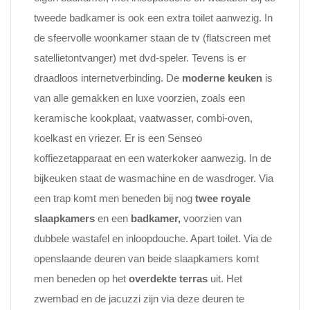
tweede badkamer is ook een extra toilet aanwezig. In
de sfeervolle woonkamer staan de tv (flatscreen met
satellietontvanger) met dvd-speler. Tevens is er
draadloos internetverbinding. De
moderne keuken
is
van alle gemakken en luxe voorzien, zoals een
keramische kookplaat, vaatwasser, combi-oven,
koelkast en vriezer. Er is een Senseo
koffiezetapparaat en een waterkoker aanwezig. In de
bijkeuken staat de wasmachine en de wasdroger. Via
een trap komt men beneden bij nog
twee royale
slaapkamers
en een
badkamer,
voorzien van
dubbele wastafel en inloopdouche. Apart toilet. Via de
openslaande deuren van beide slaapkamers komt
men beneden op het
overdekte terras
uit. Het
zwembad en de jacuzzi zijn via deze deuren te