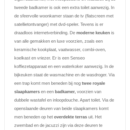
tweede badkamer is ook een extra toilet aanwezig. In
de sfeervolle woonkamer staan de tv (flatscreen met
satellietontvanger) met dvd-speler. Tevens is er
draadloos internetverbinding. De
moderne keuken
is
van alle gemakken en luxe voorzien, zoals een
keramische kookplaat, vaatwasser, combi-oven,
koelkast en vriezer. Er is een Senseo
koffiezetapparaat en een waterkoker aanwezig. In de
bijkeuken staat de wasmachine en de wasdroger. Via
een trap komt men beneden bij nog
twee royale
slaapkamers
en een
badkamer,
voorzien van
dubbele wastafel en inloopdouche. Apart toilet. Via de
openslaande deuren van beide slaapkamers komt
men beneden op het
overdekte terras
uit. Het
zwembad en de jacuzzi zijn via deze deuren te