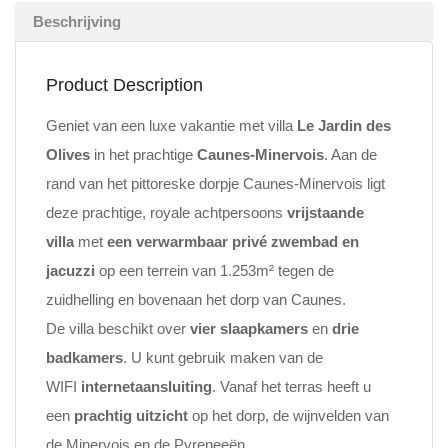
Beschrijving
Product Description
Geniet van een luxe vakantie met villa
Le Jardin des
Olives
in het prachtige
Caunes-Minervois
. Aan de
rand van het pittoreske dorpje Caunes-Minervois ligt
deze prachtige, royale achtpersoons
vrijstaande
villa
met
een verwarmbaar
privé zwembad en
jacuzzi
op een terrein van 1.253m² tegen de
zuidhelling en bovenaan het dorp van Caunes.
De villa beschikt over
vier slaapkamers
en
drie
badkamers
. U kunt gebruik maken van de
WIFI
internetaansluiting
. Vanaf het terras heeft u
een
prachtig uitzicht
op het dorp, de wijnvelden van
de Minervois en de Pyreneeën.