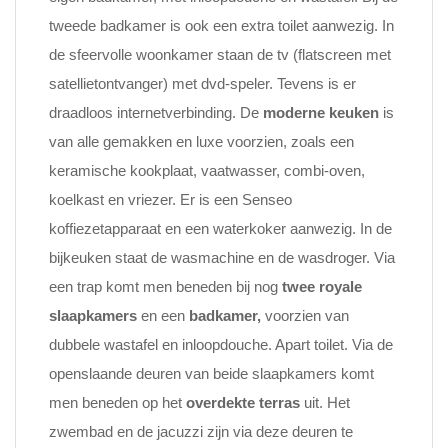
tweede badkamer is ook een extra toilet aanwezig. In
de sfeervolle woonkamer staan de tv (flatscreen met
satellietontvanger) met dvd-speler. Tevens is er
draadloos internetverbinding. De
moderne keuken
is
van alle gemakken en luxe voorzien, zoals een
keramische kookplaat, vaatwasser, combi-oven,
koelkast en vriezer. Er is een Senseo
koffiezetapparaat en een waterkoker aanwezig. In de
bijkeuken staat de wasmachine en de wasdroger. Via
een trap komt men beneden bij nog
twee royale
slaapkamers
en een
badkamer,
voorzien van
dubbele wastafel en inloopdouche. Apart toilet. Via de
openslaande deuren van beide slaapkamers komt
men beneden op het
overdekte terras
uit. Het
zwembad en de jacuzzi zijn via deze deuren te