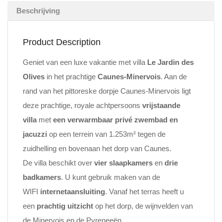
Beschrijving
Product Description
Geniet van een luxe vakantie met villa
Le Jardin des
Olives
in het prachtige
Caunes-Minervois
. Aan de
rand van het pittoreske dorpje Caunes-Minervois ligt
deze prachtige, royale achtpersoons
vrijstaande
villa
met
een verwarmbaar
privé zwembad en
jacuzzi
op een terrein van 1.253m² tegen de
zuidhelling en bovenaan het dorp van Caunes.
De villa beschikt over
vier slaapkamers
en
drie
badkamers
. U kunt gebruik maken van de
WIFI
internetaansluiting
. Vanaf het terras heeft u
een
prachtig uitzicht
op het dorp, de wijnvelden van
de Minervois en de Pyreneeën.