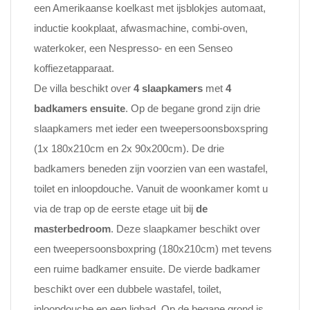
een Amerikaanse koelkast met ijsblokjes automaat,
inductie kookplaat, afwasmachine, combi-oven,
waterkoker, een Nespresso- en een Senseo
koffiezetapparaat.
De villa beschikt over
4 slaapkamers
met
4
badkamers ensuite
. Op de begane grond zijn drie
slaapkamers met ieder een tweepersoonsboxspring
(1x 180x210cm en 2x 90x200cm). De drie
badkamers beneden zijn voorzien van een wastafel,
toilet en inloopdouche. Vanuit de woonkamer komt u
via de trap op de eerste etage uit bij
de
masterbedroom
. Deze slaapkamer beschikt over
een tweepersoonsboxpring (180x210cm) met tevens
een ruime badkamer ensuite. De vierde badkamer
beschikt over een dubbele wastafel, toilet,
inloopdouche en een ligbad. Op de begane grond is