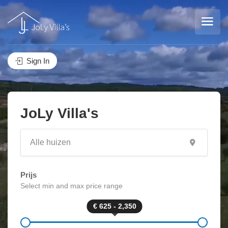
Sign In
JoLy Villa's
Prijs
Select min and max price range
€ 625 - 2,350